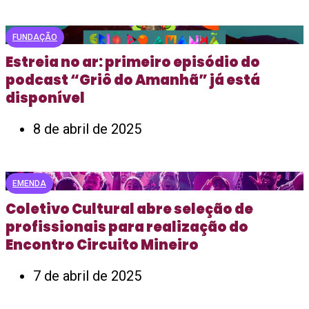
FUNDAÇÃO
Estreia no ar: primeiro episódio do
podcast “Griô do Amanhã” já está
disponível
8 de abril de 2025
EMENDA
Coletivo Cultural abre seleção de
profissionais para realização do
Encontro Circuito Mineiro
7 de abril de 2025