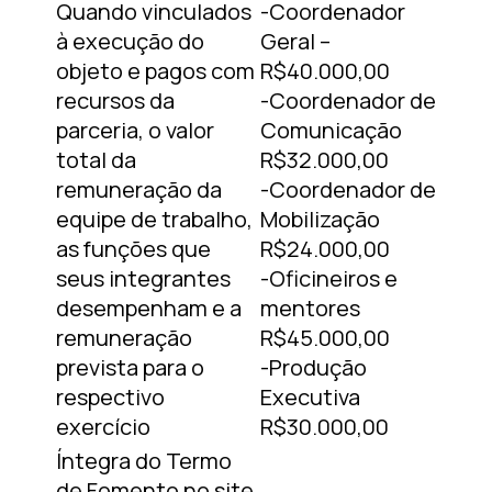
Quando vinculados
-Coordenador
à execução do
Geral –
objeto e pagos com
R$40.000,00
recursos da
-Coordenador de
parceria, o valor
Comunicação
total da
R$32.000,00
remuneração da
-Coordenador de
equipe de trabalho,
Mobilização
as funções que
R$24.000,00
seus integrantes
-Oficineiros e
desempenham e a
mentores
remuneração
R$45.000,00
prevista para o
-Produção
respectivo
Executiva
exercício
R$30.000,00
Íntegra do Termo
de Fomento no site