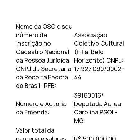
Nome da OSC e seu
número de
Associação
inscrição no
Coletivo Cultural
Cadastro Nacional
(Filial Belo
da Pessoa Jurídica
Horizonte) CNPJ:
CNPJ da Secretaria
17.927.090/0002-
da Receita Federal
44
do Brasil- RFB:
39160016/
Número e Autoria
Deputada Áurea
da Emenda:
Carolina PSOL-
MG
Valor total da
parceria e valores
R$ 500.000,00